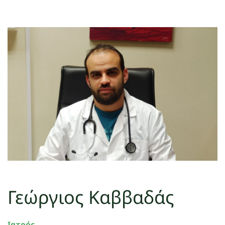
Γεώργιος Καββαδάς
Ιατρός